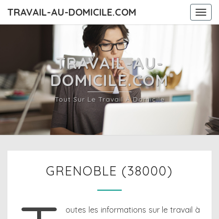
TRAVAIL-AU-DOMICILE.COM
Togg
navi
TRAVAIL-AU-
DOMICILE.COM
Tout Sur Le Travail À Domicile
GRENOBLE
GRENOBLE (38000)
(38000)
outes les informations sur le travail à