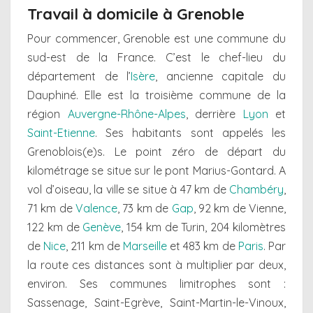
Travail à domicile à Grenoble
Pour commencer, Grenoble est une commune du
sud-est de la France. C’est le chef-lieu du
département de l’
Isère
, ancienne capitale du
Dauphiné. Elle est la troisième commune de la
région
Auvergne-Rhône-Alpes
, derrière
Lyon
et
Saint-Etienne
. Ses habitants sont appelés les
Grenoblois(e)s. Le point zéro de départ du
kilométrage se situe sur le pont Marius-Gontard. A
vol d’oiseau, la ville se situe à 47 km de
Chambéry
,
71 km de
Valence
, 73 km de
Gap
, 92 km de Vienne,
122 km de
Genève
, 154 km de Turin, 204 kilomètres
de
Nice
, 211 km de
Marseille
et 483 km de
Paris
. Par
la route ces distances sont à multiplier par deux,
environ. Ses communes limitrophes sont :
Sassenage, Saint-Egrève, Saint-Martin-le-Vinoux,