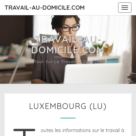
TRAVAIL-AU-DOMICILE.COM
Togg
navi
TRAVAIL-AU-
DOMICILE.COM
Tout Sur Le Travail À Domicile
LUXEMBOURG
LUXEMBOURG (LU)
(LU)
outes les informations sur le travail à