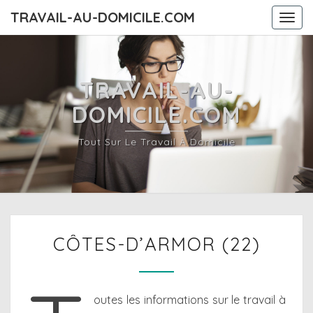
TRAVAIL-AU-DOMICILE.COM
Togg
navi
TRAVAIL-AU-
DOMICILE.COM
Tout Sur Le Travail À Domicile
CÔTES-
CÔTES-D’ARMOR (22)
D’ARMOR
(22)
outes les informations sur le travail à