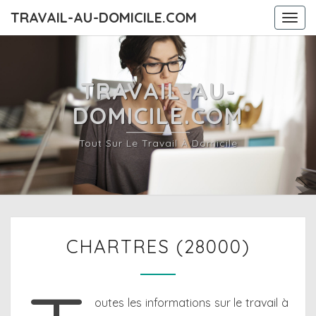
TRAVAIL-AU-DOMICILE.COM
Togg
navi
TRAVAIL-AU-
DOMICILE.COM
Tout Sur Le Travail À Domicile
CHARTRES
CHARTRES (28000)
(28000)
outes les informations sur le travail à