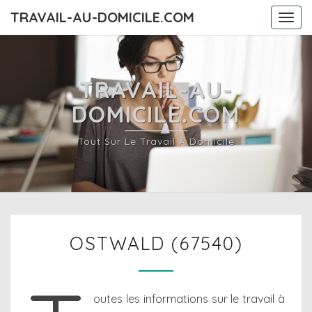
TRAVAIL-AU-DOMICILE.COM
Togg
navi
TRAVAIL-AU-
DOMICILE.COM
Tout Sur Le Travail À Domicile
OSTWALD
OSTWALD (67540)
(67540)
outes les informations sur le travail à