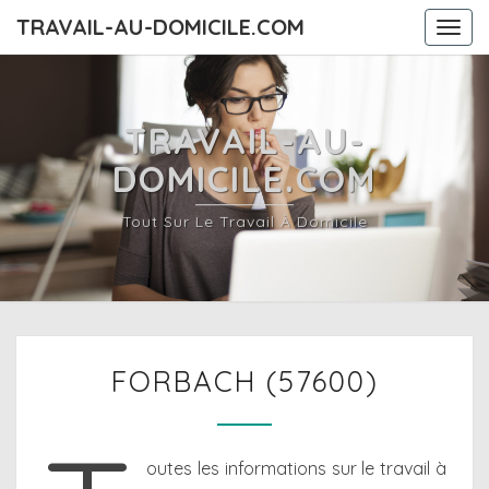
TRAVAIL-AU-DOMICILE.COM
Togg
navi
TRAVAIL-AU-
DOMICILE.COM
Tout Sur Le Travail À Domicile
FORBACH
FORBACH (57600)
(57600)
outes les informations sur le travail à