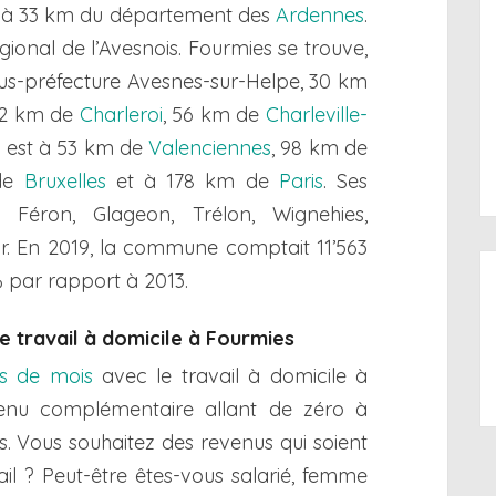
 à 33 km du département des
Ardennes
.
égional de l’Avesnois. Fourmies se trouve,
sous-préfecture Avesnes-sur-Helpe, 30 km
52 km de
Charleroi
, 56 km de
Charleville-
le est à 53 km de
Valenciennes
, 98 km de
 de
Bruxelles
et à 178 km de
Paris
. Ses
Féron, Glageon, Trélon, Wignehies,
or. En 2019, la commune comptait 11’563
% par rapport à 2013.
le travail à domicile à Fourmies
ns de mois
avec le travail à domicile à
venu complémentaire allant de zéro à
is. Vous souhaitez des revenus qui soient
ail ? Peut-être êtes-vous salarié, femme