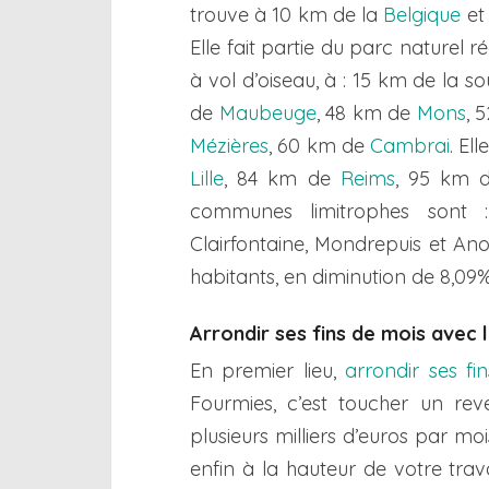
trouve à 10 km de la
Belgique
et
Elle fait partie du parc naturel r
à vol d’oiseau, à : 15 km de la 
de
Maubeuge
, 48 km de
Mons
, 
Mézières
, 60 km de
Cambrai
. El
Lille
, 84 km de
Reims
, 95 km
communes limitrophes sont : 
Clairfontaine, Mondrepuis et An
habitants, en diminution de 8,09
Arrondir ses fins de mois avec 
En premier lieu,
arrondir ses fi
Fourmies, c’est toucher un re
plusieurs milliers d’euros par mo
enfin à la hauteur de votre trav