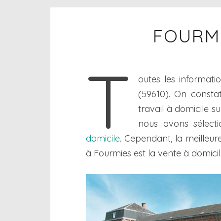
FOURMI
T
outes les informati
(59610). On constat
travail à domicile s
nous avons sélecti
domicile
. Cependant, la meilleur
à Fourmies est la vente à domicil