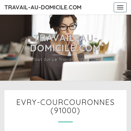
TRAVAIL-AU-DOMICILE.COM
Togg
navi
TRAVAIL-AU-
DOMICILE.COM
Tout Sur Le Travail À Domicile
EVRY-
EVRY-COURCOURONNES
COURCOURONNES
(91000)
(91000)