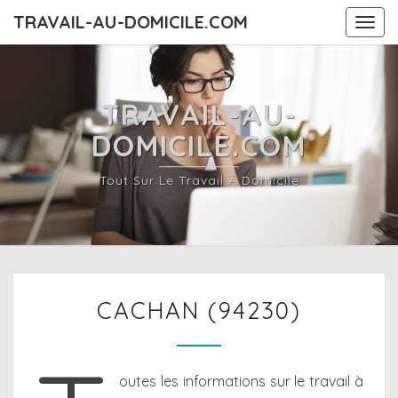
TRAVAIL-AU-DOMICILE.COM
Togg
navi
TRAVAIL-AU-
DOMICILE.COM
Tout Sur Le Travail À Domicile
CACHAN
CACHAN (94230)
(94230)
outes les informations sur le travail à