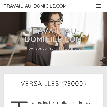
TRAVAIL-AU-DOMICILE.COM
Togg
navi
TRAVAIL-AU-
DOMICILE.COM
Tout Sur Le Travail À Domicile
VERSAILLES
VERSAILLES (78000)
(78000)
outes les informations sur le travail à