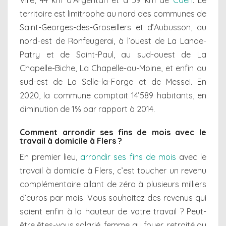
Vire, 44 km d’Argentan et à 59 km de
Caen
. Le
territoire est limitrophe au nord des communes de
Saint-Georges-des-Groseillers et d’Aubusson, au
nord-est de Ronfeugerai, à l’ouest de La Lande-
Patry et de Saint-Paul, au sud-ouest de La
Chapelle-Biche, La Chapelle-au-Moine, et enfin au
sud-est de La Selle-la-Forge et de Messei. En
2020, la commune comptait 14’589 habitants, en
diminution de 1% par rapport à 2014.
Comment arrondir ses fins de mois avec le
travail à domicile à Flers ?
En premier lieu,
arrondir ses fins de mois
avec le
travail à domicile à Flers, c’est toucher un revenu
complémentaire allant de zéro à plusieurs milliers
d’euros par mois. Vous souhaitez des revenus qui
soient enfin à la hauteur de votre travail ? Peut-
être êtes-vous salarié, femme au foyer, retraité ou