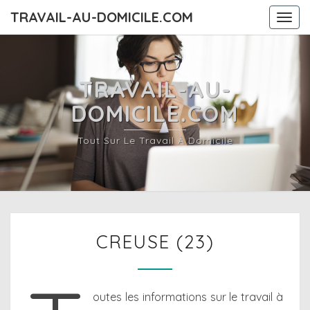
TRAVAIL-AU-DOMICILE.COM
Togg
navi
TRAVAIL-AU-
DOMICILE.COM
Tout Sur Le Travail À Domicile
CREUSE
CREUSE (23)
(23)
outes les informations sur le travail à