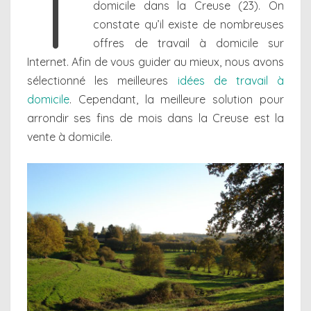
T
domicile dans la Creuse (23). On
constate qu’il existe de nombreuses
offres de travail à domicile sur
Internet. Afin de vous guider au mieux, nous avons
sélectionné les meilleures
idées de travail à
domicile
. Cependant, la meilleure solution pour
arrondir ses fins de mois dans la Creuse est la
vente à domicile.