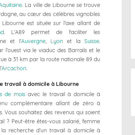
Aquitaine
. La ville de Libourne se trouve
Dordogne, au cœur des célèbres vignobles
Libourne est située sur l’axe allant de
nd
. L’A89 permet de faciliter les
ne et l’
Auvergne
,
Lyon
et la
Suisse
.
r l’ouest via le viaduc des Barrails et le
itue à 31 km par la route nationale 89 du
’
Arcachon
.
e travail à domicile à Libourne
ns de mois
avec le travail à domicile à
venu complémentaire allant de zéro à
is. Vous souhaitez des revenus qui soient
ail ? Peut-être êtes-vous salarié, femme
 la recherche d’un travail à domicile à