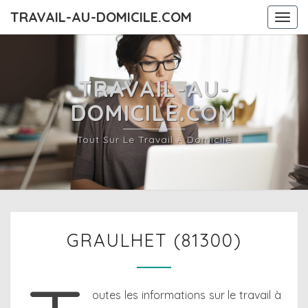
TRAVAIL-AU-DOMICILE.COM
Togg
navi
TRAVAIL-AU-
DOMICILE.COM
Tout Sur Le Travail À Domicile
GRAULHET
GRAULHET (81300)
(81300)
outes les informations sur le travail à