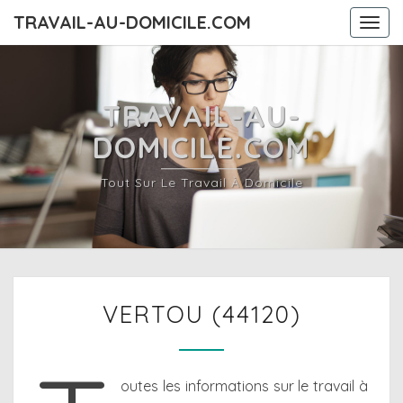
TRAVAIL-AU-DOMICILE.COM
Togg
navi
TRAVAIL-AU-
DOMICILE.COM
Tout Sur Le Travail À Domicile
VERTOU
VERTOU (44120)
(44120)
outes les informations sur le travail à