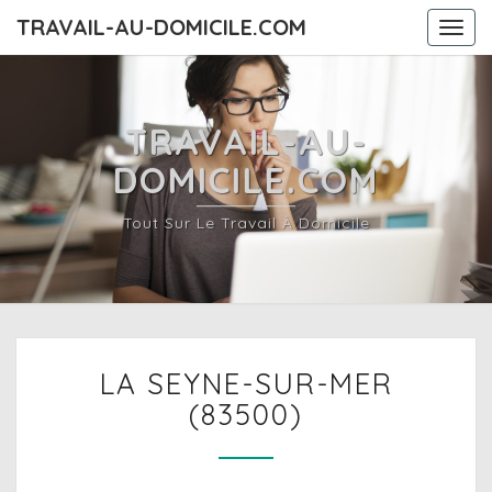
TRAVAIL-AU-DOMICILE.COM
Togg
navi
TRAVAIL-AU-
DOMICILE.COM
Tout Sur Le Travail À Domicile
LA
LA SEYNE-SUR-MER
SEYNE-
SUR-
(83500)
MER
(83500)