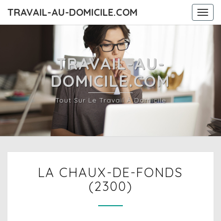
TRAVAIL-AU-DOMICILE.COM
Togg
navi
TRAVAIL-AU-
DOMICILE.COM
Tout Sur Le Travail À Domicile
LA
LA CHAUX-DE-FONDS
CHAUX-
DE-
(2300)
FONDS
(2300)