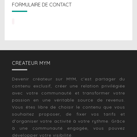
FORMULAIRE DE CONTACT
CREATEUR MYM
Devenir créateur sur MYM, c'est partager du
contenu exclusif, créer une relation privilégiée
avec votre communauté et transformer votre
passion en une véritable source de revenus.
Vous êtes libre de choisir le contenu que vous
souhaitez proposer, de fixer vos tarifs et
d'organiser votre activité à votre rythme. Grâce
à une communauté engagée, vous pouvez
développer votre visibilité.