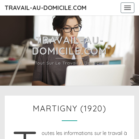
TRAVAIL-AU-DOMICILE.COM
Togg
navi
TRAVAIL-AU-
DOMICILE.COM
Tout Sur Le Travail À Domicile
MARTIGNY
MARTIGNY (1920)
(1920)
outes les informations sur le travail à