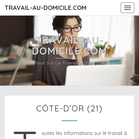
TRAVAIL-AU-DOMICILE.COM
Togg
navi
TRAVAIL-AU-
DOMICILE.COM
Tout Sur Le Travail À Domicile
CÔTE-
CÔTE-D’OR (21)
D’OR
(21)
outes les informations sur le travail à