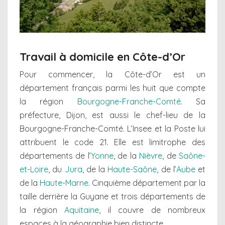
Travail à domicile en Côte-d’Or
Pour commencer, la Côte-d’Or est un
département français parmi les huit que compte
la région
Bourgogne-Franche-Comté
. Sa
préfecture, Dijon, est aussi le chef-lieu de la
Bourgogne-Franche-Comté. L’Insee et la Poste lui
attribuent le code 21. Elle est limitrophe des
départements de l’
Yonne
, de la
Nièvre
, de
Saône-
et-Loire
, du
Jura
, de la
Haute-Saône
, de l’
Aube
et
de la
Haute-Marne
. Cinquième département par la
taille derrière la Guyane et trois départements de
la région
Aquitaine
, il couvre de nombreux
espaces à la géographie bien distincte.