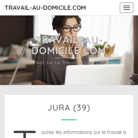
TRAVAIL-AU-DOMICILE.COM
Togg
navi
TRAVAIL-AU-
DOMICILE.COM
Tout Sur Le Travail À Domicile
JURA
JURA (39)
(39)
outes les informations sur le travail à