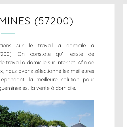
SARREGUEMINES
INES (57200)
(57200)
ations sur le travail à domicile à
7200). On constate qu’il existe de
 travail à domicile sur Internet. Afin de
x, nous avons sélectionné les meilleures
Cependant, la meilleure solution pour
guemines est la vente à domicile.