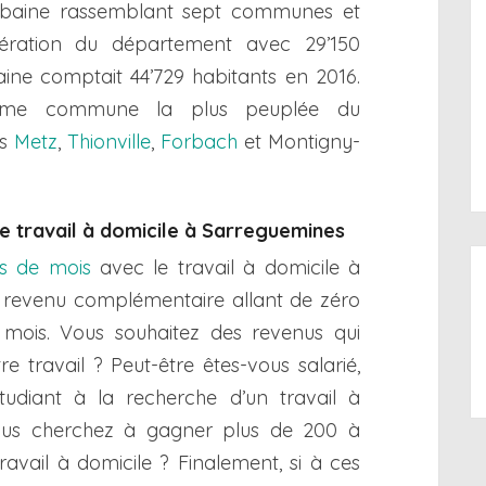
urbaine rassemblant sept communes et
ération du département avec 29’150
aine comptait 44’729 habitants en 2016.
uième commune la plus peuplée du
ès
Metz
,
Thionville
,
Forbach
et Montigny-
le travail à domicile à Sarreguemines
ns de mois
avec le travail à domicile à
n revenu complémentaire allant de zéro
r mois. Vous souhaitez des revenus qui
e travail ? Peut-être êtes-vous salarié,
tudiant à la recherche d’un travail à
ous cherchez à gagner plus de 200 à
avail à domicile ? Finalement, si à ces