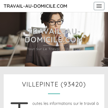
TRAVAIL-AU-DOMICILE.COM
Togg
navi
TRAVAIL-AU-
DOMICILE.COM
Tout Sur Le Travail À Domicile
VILLEPINTE
VILLEPINTE (93420)
(93420)
outes les informations sur le travail à