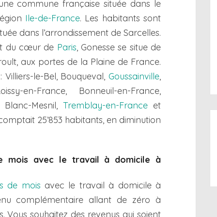
une commune française située dans le
égion
Ile-de-France
. Les habitants sont
située dans l’arrondissement de Sarcelles.
st du cœur de
Paris
, Gonesse se situe de
roult, aux portes de la Plaine de France.
Villiers-le-Bel, Bouqueval,
Goussainville
,
ssy-en-France, Bonneuil-en-France,
e Blanc-Mesnil,
Tremblay-en-France
et
omptait 25’853 habitants, en diminution
 mois avec le travail à domicile à
ns de mois
avec le travail à domicile à
venu complémentaire allant de zéro à
is. Vous souhaitez des revenus qui soient