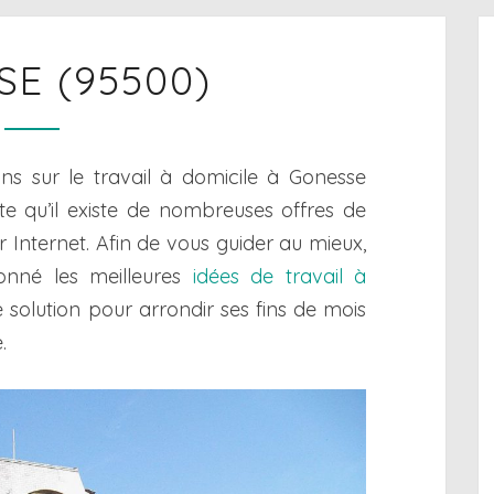
GONESSE
E (95500)
(95500)
ons sur le travail à domicile à Gonesse
e qu’il existe de nombreuses offres de
ur Internet. Afin de vous guider au mieux,
onné les meilleures
idées de travail à
e solution pour arrondir ses fins de mois
.