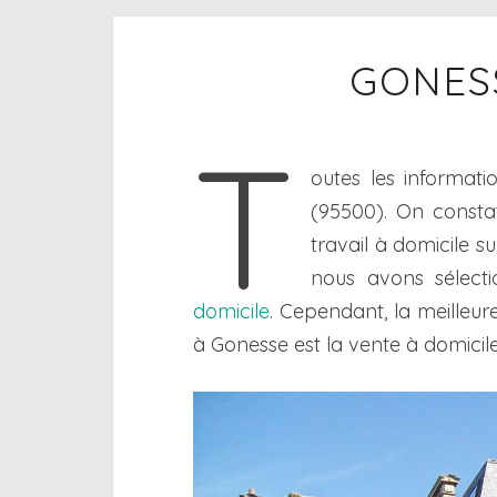
GONESS
T
outes les informati
(95500). On constat
travail à domicile s
nous avons sélecti
domicile
. Cependant, la meilleur
à Gonesse est la vente à domicile