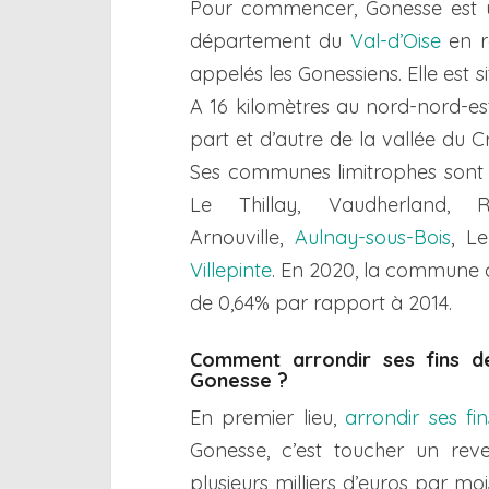
Pour commencer, Gonesse est 
département du
Val-d’Oise
en r
appelés les Gonessiens. Elle est 
A 16 kilomètres au nord-nord-e
part et d’autre de la vallée du C
Ses communes limitrophes sont : 
Le Thillay, Vaudherland, Roi
Arnouville,
Aulnay-sous-Bois
, L
Villepinte
. En 2020, la commune c
de 0,64% par rapport à 2014.
Comment arrondir ses fins de
Gonesse ?
En premier lieu,
arrondir ses fi
Gonesse, c’est toucher un re
plusieurs milliers d’euros par mo