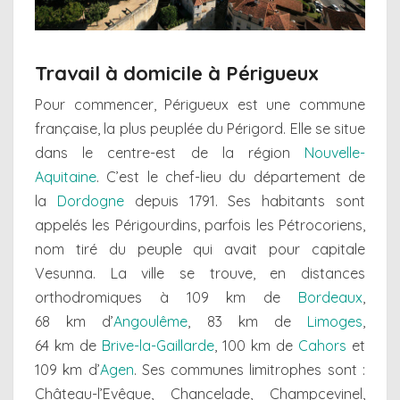
Travail à domicile à Périgueux
Pour commencer, Périgueux est une commune
française, la plus peuplée du Périgord. Elle se situe
dans le centre-est de la région
Nouvelle-
Aquitaine
. C’est le chef-lieu du département de
la
Dordogne
depuis 1791. Ses habitants sont
appelés les Périgourdins, parfois les Pétrocoriens,
nom tiré du peuple qui avait pour capitale
Vesunna. La ville se trouve, en distances
orthodromiques à 109 km de
Bordeaux
,
68 km d’
Angoulême
, 83 km de
Limoges
,
64 km de
Brive-la-Gaillarde
, 100 km de
Cahors
et
109 km d’
Agen
. Ses communes limitrophes sont :
Château-l’Evêque, Chancelade, Champcevinel,