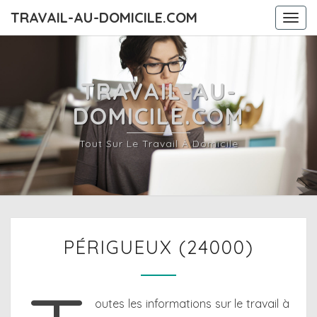
TRAVAIL-AU-DOMICILE.COM
Togg
navi
TRAVAIL-AU-
DOMICILE.COM
Tout Sur Le Travail À Domicile
PÉRIGUEUX
PÉRIGUEUX (24000)
(24000)
outes les informations sur le travail à