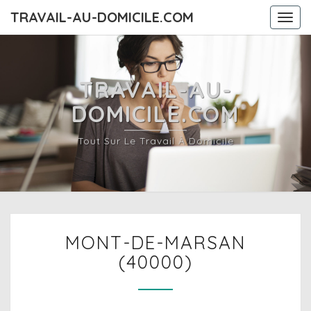
TRAVAIL-AU-DOMICILE.COM
Togg
navi
TRAVAIL-AU-
DOMICILE.COM
Tout Sur Le Travail À Domicile
MONT-
MONT-DE-MARSAN
DE-
MARSAN
(40000)
(40000)